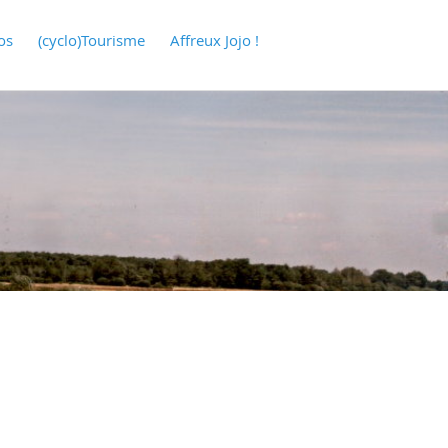
os
(cyclo)Tourisme
Affreux Jojo !