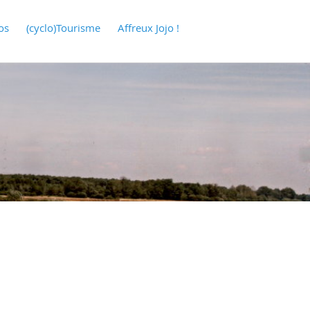
os
(cyclo)Tourisme
Affreux Jojo !