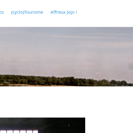
os
(cyclo)Tourisme
Affreux Jojo !